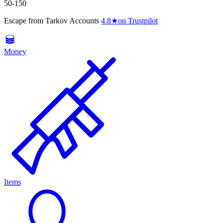
50-150
Escape from Tarkov Accounts
4.8
★
on Trustpilot
Money
Items