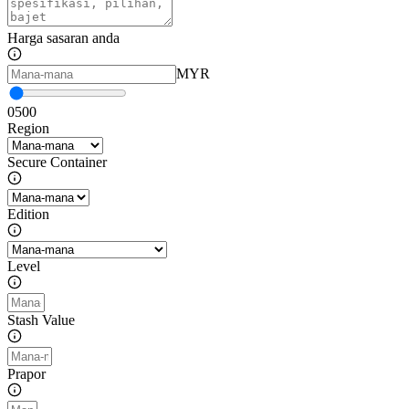
Harga sasaran anda
MYR
0
500
Region
Secure Container
Edition
Level
Stash Value
Prapor