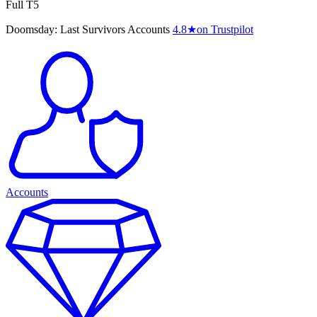
Full T5
Doomsday: Last Survivors Accounts
4.8
★
on Trustpilot
Accounts