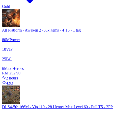
Gold
All Platform - Awaken 2 -58k gems - 4 T5 - 1 tag
80
M
Power
10
VIP
25
BC
6
Max Heroes
RM 252.90
2 hours
4.93
DLS4-50: 166M - Vip 110 - 28 Heroes Max Level 60 - Full T5 - 2PP