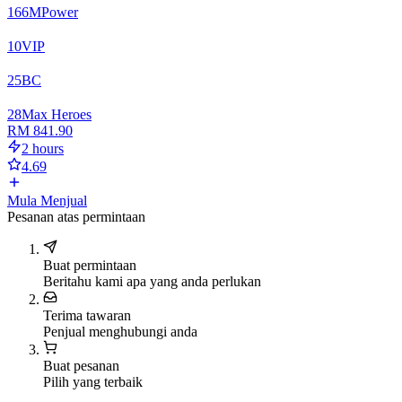
166
M
Power
10
VIP
25
BC
28
Max Heroes
RM 841.90
2 hours
4.69
Mula Menjual
Pesanan atas permintaan
Buat permintaan
Beritahu kami apa yang anda perlukan
Terima tawaran
Penjual menghubungi anda
Buat pesanan
Pilih yang terbaik