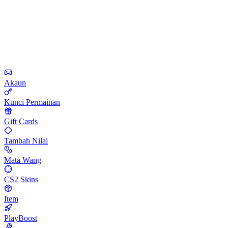
Akaun
Kunci Permainan
Gift Cards
Tambah Nilai
Mata Wang
CS2 Skins
Item
PlayBoost