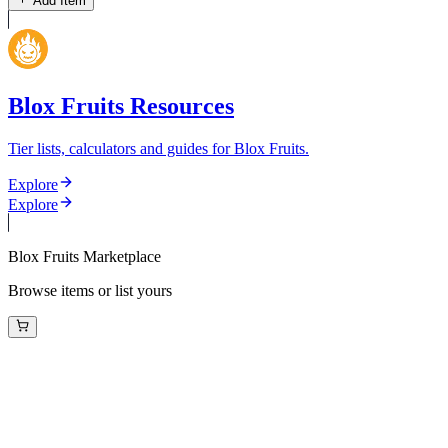
Add Item
Blox Fruits Resources
Tier lists, calculators and guides for Blox Fruits.
Explore
Explore
Blox Fruits Marketplace
Browse items or list yours