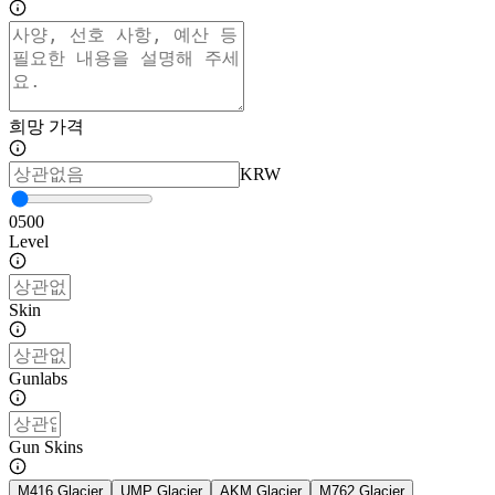
희망 가격
KRW
0
500
Level
Skin
Gunlabs
Gun Skins
M416 Glacier
UMP Glacier
AKM Glacier
M762 Glacier