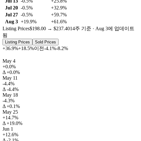
Jul 13
-0.5%
+25.8%
Jul 20
-0.5%
+32.9%
Jul 27
-0.5%
+59.7%
Aug 3
+19.9%
+61.6%
Listing Prices
$198.00 → $237.40
14주 기준 · Aug 3에 업데이트
됨
Listing Prices
Sold Prices
+36.9%
+18.5%
이전
-4.1%
-8.2%
May 4
+0.0%
Δ +0.0%
May 11
-4.4%
Δ -4.4%
May 18
-4.3%
Δ +0.1%
May 25
+14.7%
Δ +19.0%
Jun 1
+12.6%
Δ -2.1%