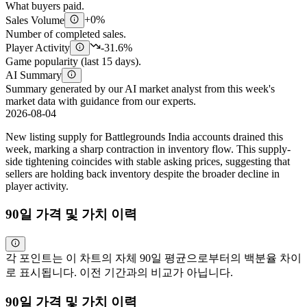
What buyers paid.
Sales Volume
+0%
Number of completed sales.
Player Activity
-31.6%
Game popularity (last 15 days).
AI Summary
Summary generated by our AI market analyst from this week's
market data with guidance from our experts.
2026-08-04
New listing supply for Battlegrounds India accounts drained this
week, marking a sharp contraction in inventory flow. This supply-
side tightening coincides with stable asking prices, suggesting that
sellers are holding back inventory despite the broader decline in
player activity.
90일 가격 및 가치 이력
각 포인트는 이 차트의 자체 90일 평균으로부터의 백분율 차이
로 표시됩니다. 이전 기간과의 비교가 아닙니다.
90일 가격 및 가치 이력