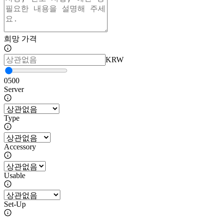
희망 가격
KRW
0
500
Server
Type
Accessory
Usable
Set-Up