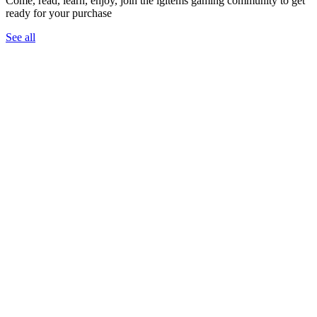
Come, read, learn, enjoy, join the igitems gaming community to get
ready for your purchase
See all