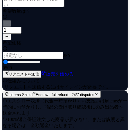
希望数量は？
希望価格
JPY
0
500
販売を始める
リクエストを送信
仕組みについて
·
リクエストを送信するにはサインインが必要です。
™
igitems Shield
Escrow · full refund · 24/7 disputes
エスクロー決済（代金一時預かり）
お支払いはigitemsが一
時的にお預かりし、商品の受け取り確認後にのみ出品者へ
送金されます。
100%返金保証
注文した商品が届かない、または説明と異
なる場合は、全額返金いたします。