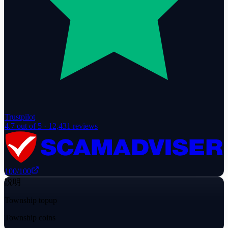
Trustpilot
4.7
out of 5 ·
12,431
reviews
100
/100
説明
Township topup
Township coins