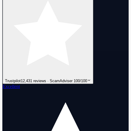
Trustpilot
12,431 reviews · ScamAdviser 100/100
Excellent