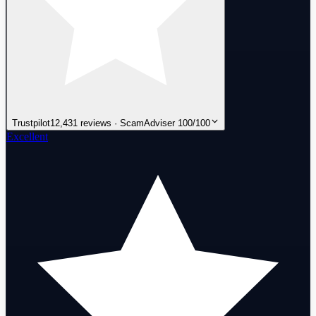
Trustpilot
12,431 reviews · ScamAdviser 100/100
Excellent