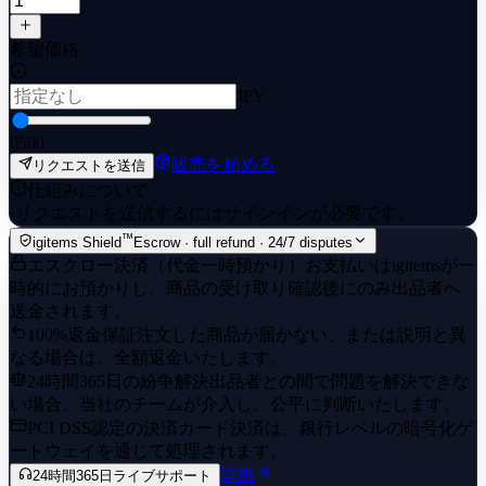
希望価格
JPY
0
500
販売を始める
リクエストを送信
仕組みについて
·
リクエストを送信するにはサインインが必要です。
™
igitems Shield
Escrow · full refund · 24/7 disputes
エスクロー決済（代金一時預かり）
お支払いはigitemsが一
時的にお預かりし、商品の受け取り確認後にのみ出品者へ
送金されます。
100%返金保証
注文した商品が届かない、または説明と異
なる場合は、全額返金いたします。
24時間365日の紛争解決
出品者との間で問題を解決できな
い場合、当社のチームが介入し、公平に判断いたします。
PCI DSS認定の決済
カード決済は、銀行レベルの暗号化ゲ
ートウェイを通じて処理されます。
詳細
24時間365日ライブサポート