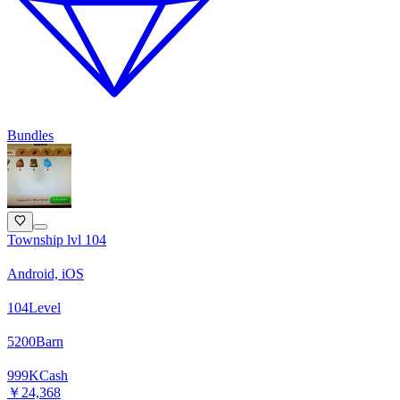
Bundles
Township lvl 104
Android, iOS
104
Level
5200
Barn
999
K
Cash
￥24,368