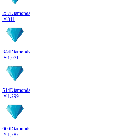
257
Diamonds
￥811
344
Diamonds
￥1,071
514
Diamonds
￥1,299
600
Diamonds
￥1,787