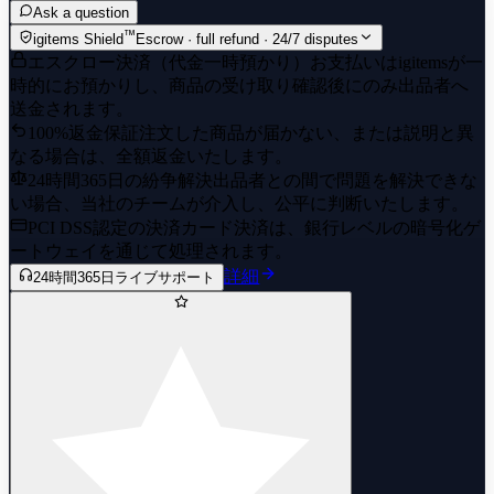
Ask a question
™
igitems Shield
Escrow · full refund · 24/7 disputes
エスクロー決済（代金一時預かり）
お支払いはigitemsが一
時的にお預かりし、商品の受け取り確認後にのみ出品者へ
送金されます。
100%返金保証
注文した商品が届かない、または説明と異
なる場合は、全額返金いたします。
24時間365日の紛争解決
出品者との間で問題を解決できな
い場合、当社のチームが介入し、公平に判断いたします。
PCI DSS認定の決済
カード決済は、銀行レベルの暗号化ゲ
ートウェイを通じて処理されます。
詳細
24時間365日ライブサポート