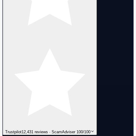
Trustpilot
12,431 reviews · ScamAdviser 100/100