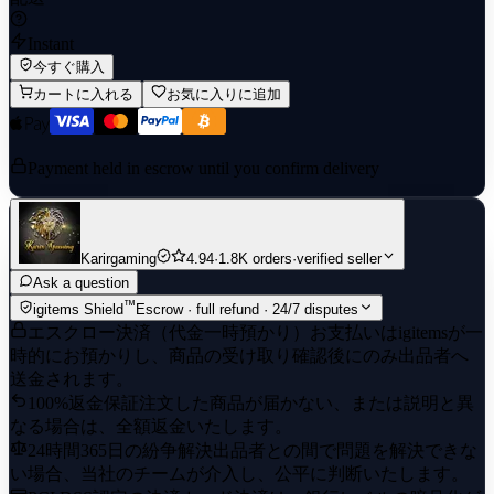
Instant
今すぐ購入
カートに入れる
お気に入りに追加
Payment held in escrow until you confirm delivery
Karirgaming
4.94
·
1.8K orders
·
verified seller
Ask a question
™
igitems Shield
Escrow · full refund · 24/7 disputes
エスクロー決済（代金一時預かり）
お支払いはigitemsが一
時的にお預かりし、商品の受け取り確認後にのみ出品者へ
送金されます。
100%返金保証
注文した商品が届かない、または説明と異
なる場合は、全額返金いたします。
24時間365日の紛争解決
出品者との間で問題を解決できな
い場合、当社のチームが介入し、公平に判断いたします。