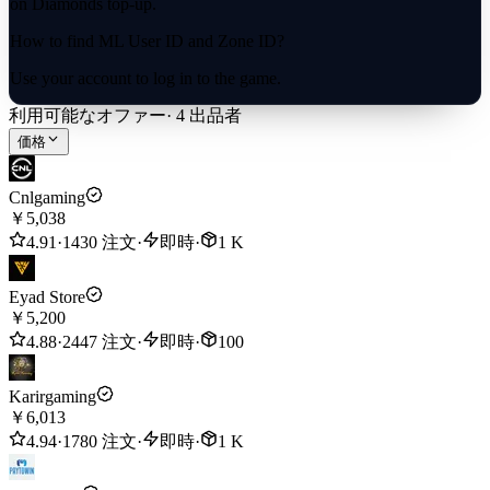
on Diamonds top-up.
How to find ML User ID and Zone ID?
Use your account to log in to the game.
利用可能なオファー
Click on your avatar in the top-left corner. 3. Your ML User ID and
·
4
出品者
Zone ID will be displayed.(.) User ID=“12345678”,
価格
ZoneID=“1234”)
● You may stay logged in throughout the transaction, once the top-
Cnlgaming
up is completed, you will receive the diamonds in your ML account.
￥5,038
4.91
·
1430 注文
·
即時
·
1 K
Delivery completed within 1-5 minutes
Eyad Store
￥5,200
4.88
·
2447 注文
·
即時
·
100
Karirgaming
￥6,013
4.94
·
1780 注文
·
即時
·
1 K