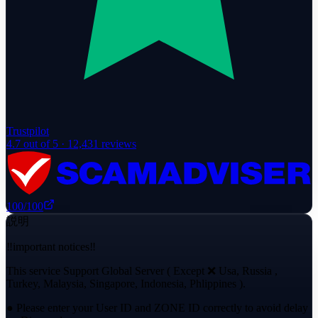
Trustpilot
4.7
out of 5 ·
12,431
reviews
100
/100
説明
‼️important notices‼️
This service Support Global Server ( Except ❌ ️Usa, Russia ,
Turkey, Malaysia, Singapore, Indonesia, Phlippines ).
● Please enter your User ID and ZONE ID correctly to avoid delay