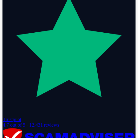
Trustpilot
4.7
out of 5 ·
12,431
reviews