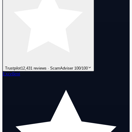
Trustpilot
12,431 reviews · ScamAdviser 100/100
Excellent