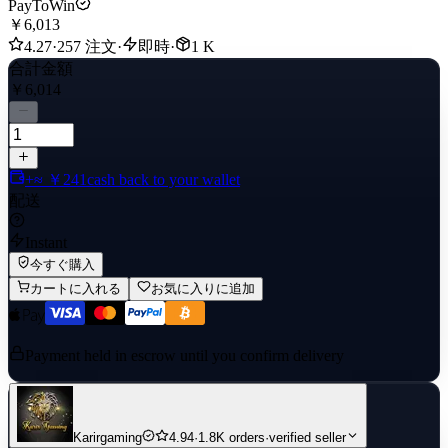
PayToWin
￥6,013
4.27
·
257 注文
·
即時
·
1 K
合計金額
￥6,014
+≈ ￥241
cash back to your wallet
配送
Instant
今すぐ購入
カートに入れる
お気に入りに追加
Payment held in escrow until you confirm delivery
Karirgaming
4.94
·
1.8K orders
·
verified seller