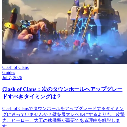
Clash of Clans
Guides
Jul 7, 2026
Clash of Clans：次のタウンホールへアップグレー
ドすべきタイミングは？
Clash of Clansでタウンホールをアップグレードするタイミン
グに迷っていませんか？壁を最大レベルにするよりも、攻撃
力、ヒーロー、大工の稼働率が重要である理由を解説しま
す。