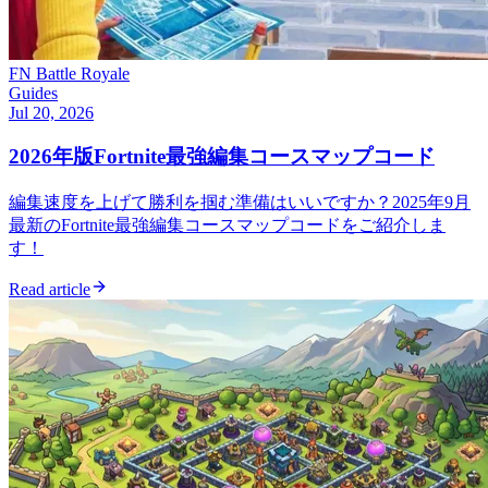
FN Battle Royale
Guides
Jul 20, 2026
2026年版Fortnite最強編集コースマップコード
編集速度を上げて勝利を掴む準備はいいですか？2025年9月
最新のFortnite最強編集コースマップコードをご紹介しま
す！
Read article