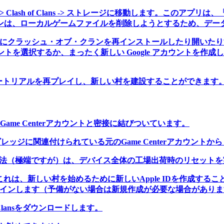
 -> Clash of Clans -> ストレージに移動します。こ
ンは、ローカルゲームファイルを削除しようとするため、デー
にクラッシュ・オブ・クランを再インストールしたり開いたりすると
ウントを選択するか、まったく新しい Google アカウントを作成し
ートリアルを再プレイし、新しい村を建設することができます
Game Centerアカウントと密接に結びついています。
sのメインビレッジに関連付けられている元のGame Centerアカウ
も確実な方法（極端ですが）は、デバイス全体の工場出荷時のリセッ
これは、新しい村を始めるために新しいApple IDを作成す
サインインします（予備がない場合は新規作成が必要な場合があり
 of Clansをダウンロードします。