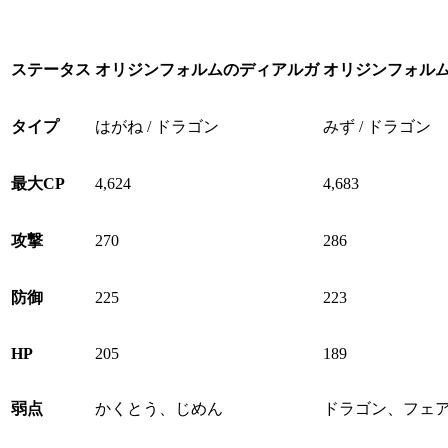
ステータス
オリジンフォルムのディアルガ
オリジンフォル
タイプ
はがね / ドラゴン
みず / ドラゴン
最大CP
4,624
4,683
攻撃
270
286
防御
225
223
HP
205
189
弱点
かくとう、じめん
ドラゴン、フェ