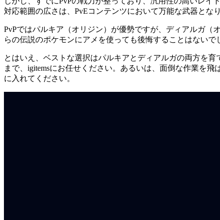
しかし、すでにPvPの戦力が整っており、汎用性の高いレ
対応範囲の広さは、PvEコンテンツにおいて万能な武器とな
PvPではパルキア（オリジン）が優勢ですが、ディアルガ
らの伝説のポケモンにアメを使っても後悔することはないで
とはいえ、ベストな選択はパルキアとディアルガの両方を育
まで、igitemsにお任せください。あるいは、面倒な作業を飛
に入れてください。