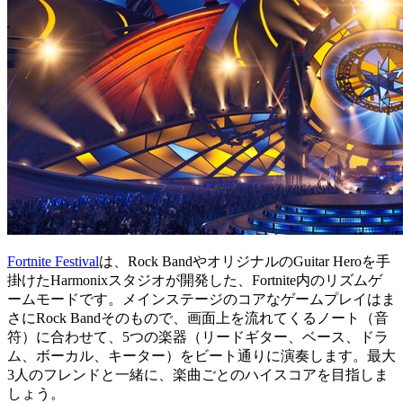
Fortnite Festival
は、Rock BandやオリジナルのGuitar Heroを手
掛けたHarmonixスタジオが開発した、Fortnite内のリズムゲ
ームモードです。メインステージのコアなゲームプレイはま
さにRock Bandそのもので、画面上を流れてくるノート（音
符）に合わせて、5つの楽器（リードギター、ベース、ドラ
ム、ボーカル、キーター）をビート通りに演奏します。最大
3人のフレンドと一緒に、楽曲ごとのハイスコアを目指しま
しょう。