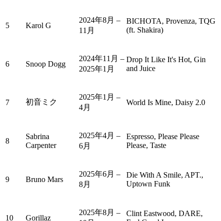
2024年8月 –
BICHOTA, Provenza, TQG
5
Karol G
(ft. Shakira)
11月
2024年11月 –
Drop It Like It's Hot, Gin
6
Snoop Dogg
and Juice
2025年1月
2025年1月 –
初音ミク
7
World Is Mine, Daisy 2.0
4月
2025年4月 –
Sabrina
Espresso, Please Please
8
Carpenter
Please, Taste
6月
2025年6月 –
Die With A Smile, APT.,
9
Bruno Mars
Uptown Funk
8月
2025年8月 –
Clint Eastwood, DARE,
10
Gorillaz