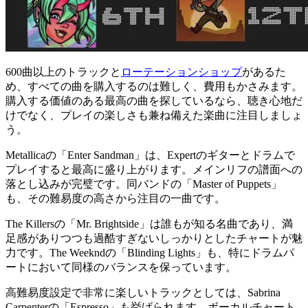
600曲以上のトラックと
ローテーションショップ
があるた
め、すべての曲を購入するのは難しく、費用もかさみます。
購入する価値のある最高の曲を探しているなら、聴き心地だ
けでなく、プレイの楽しさも兼ね備えた楽曲に注目しましょ
う。
Metallicaの「Enter Sandman」は、Expertのギターとドラムで
プレイすると最高に盛り上がります。メインリフの譜面への
落とし込みが完璧です。同バンドの「Master of Puppets」
も、その難易度の高さから注目の一曲です。
The Killersの「Mr. Brightside」は誰もが知る名曲であり、満
足感がありつつも過酷すぎないしっかりとしたチャートが魅
力です。The Weekndの「Blinding Lights」も、特にドラムパ
ートにおいて同様のバランスを保っています。
高難易度設定で非常に楽しいトラックとしては、Sabrina
Carpenterの「Espresso」も挙げられます。ボーカルチャート