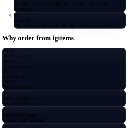
Compare offers, read seller reviews, and choose with
confidence.
4
Level up
Your service is delivered under igitems escrow protection.
Why order from igitems
230K+
Orders delivered
4.9
Trustpilot rating
24/7
Live support
100%
Buyer protected
Buyer protection
Payment held in escrow
Fast booster contact
Replies within minutes