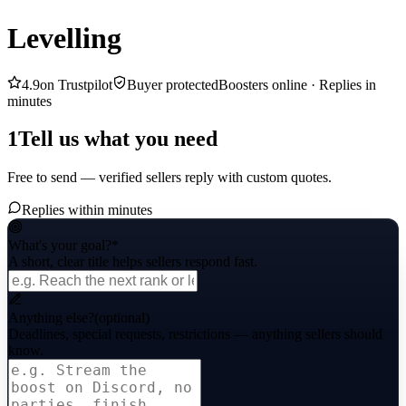
Levelling
4.9
on Trustpilot
Buyer protected
Boosters online ·
Replies in
minutes
1
Tell us what you need
Free to send — verified sellers reply with custom quotes.
Replies within minutes
What's your goal?
*
A short, clear title helps sellers respond fast.
Anything else?
(optional)
Deadlines, special requests, restrictions — anything sellers should
know.