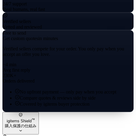
24/7 support
Real humans, real fast
Verified sellers
Vetted and reviewed
Free to send
Get custom quotes
in minutes
Verified sellers compete for your order. You only pay when you
accept an offer you love.
~4 min
Avg first reply
230K+
Orders delivered
No upfront payment — only pay when you accept
Compare quotes & reviews side by side
Covered by igitems buyer protection
™
igitems Shield
購入保護の仕組み