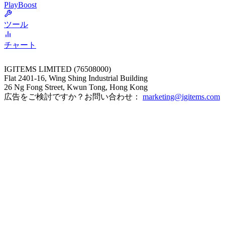
PlayBoost
ツール
チャート
IGITEMS LIMITED (76508000)
Flat 2401-16, Wing Shing Industrial Building
26 Ng Fong Street, Kwun Tong, Hong Kong
広告をご検討ですか？お問い合わせ：
marketing@igitems.com