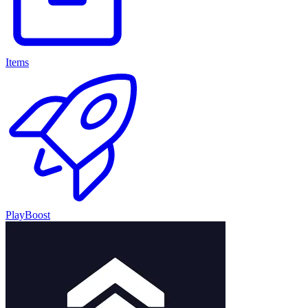
Items
PlayBoost