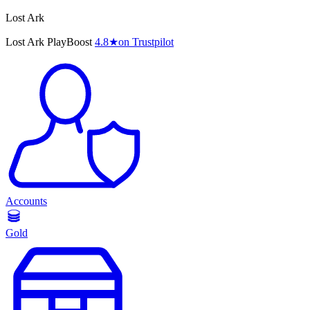
Lost Ark
Lost Ark PlayBoost
4.8
★
on Trustpilot
Accounts
Gold