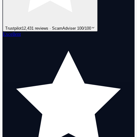
Trustpilot
12,431 reviews · ScamAdviser 100/100
Excellent