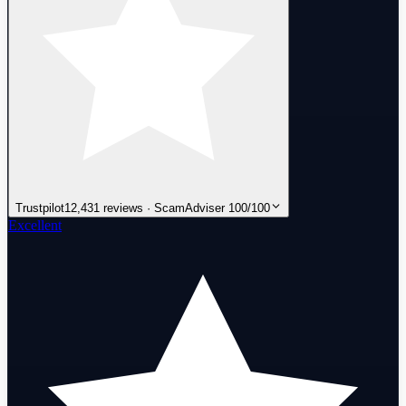
Trustpilot
12,431 reviews · ScamAdviser 100/100
Excellent