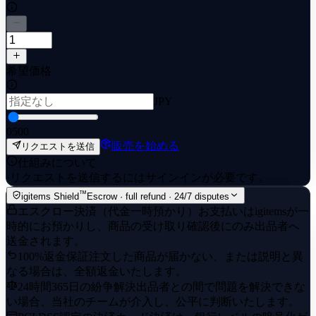
希望価格
JPY
0
500
販売を始める
リクエストを送信
仕組みについて
·
リクエストを送信するにはサインインが必要です。
™
igitems Shield
Escrow · full refund · 24/7 disputes
エスクロー決済（代金一時預かり）
お支払いはigitemsが一
時的にお預かりし、商品の受け取り確認後にのみ出品者へ
送金されます。
100%返金保証
注文した商品が届かない、または説明と異
なる場合は、全額返金いたします。
24時間365日の紛争解決
出品者との間で問題を解決できな
い場合、当社のチームが介入し、公平に判断いたします。