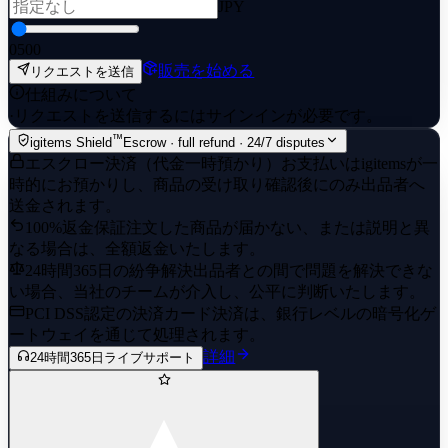
JPY
0
500
販売を始める
リクエストを送信
仕組みについて
·
リクエストを送信するにはサインインが必要です。
™
igitems Shield
Escrow · full refund · 24/7 disputes
エスクロー決済（代金一時預かり）
お支払いはigitemsが一
時的にお預かりし、商品の受け取り確認後にのみ出品者へ
送金されます。
100%返金保証
注文した商品が届かない、または説明と異
なる場合は、全額返金いたします。
24時間365日の紛争解決
出品者との間で問題を解決できな
い場合、当社のチームが介入し、公平に判断いたします。
PCI DSS認定の決済
カード決済は、銀行レベルの暗号化ゲ
ートウェイを通じて処理されます。
詳細
24時間365日ライブサポート