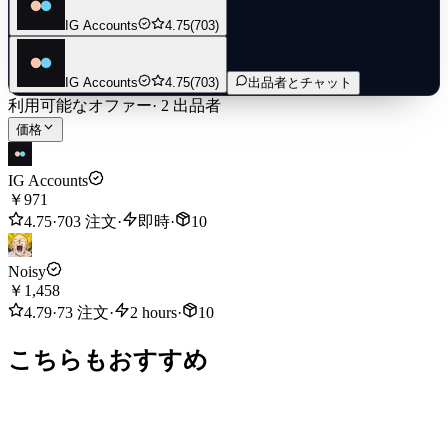
IG Accounts
4.75
(703)
IG Accounts
4.75
(703)
出品者とチャット
利用可能なオファー
·
2
出品者
価格
IG Accounts
￥971
4.75
·
703 注文
·
即時
·
10
Noisy
￥1,458
4.79
·
73 注文
·
2 hours
·
10
こちらもおすすめ