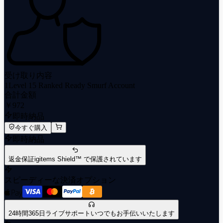
受け取り内容
1
Level 15 Ranked Ready Smurf Account
合計金額
￥972
即時納品
今すぐ購入
即時納品
返金保証
igitems Shield™ で保護されています
スピーディーな決済オプション
24時間365日ライブサポート
いつでもお手伝いいたします