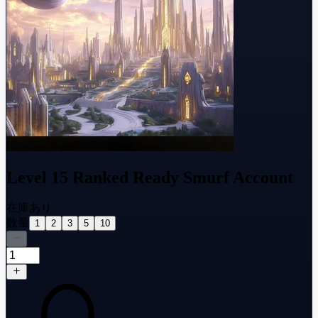
Level 15 Ranked Ready Smurf Account
在庫あり
数量
1
2
3
5
10