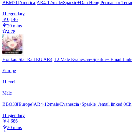
BBM71[America]AR4-12/male/Sparxie+Dan Heng Permansor Terrae+
1
Legendary
￥6,146
20 mins
4.78
Honkai: Star Rail EU AR4| 12 Male Evanescia+Sparkle+ Email Linke
Europe
1
Level
Male
BBO33[Europe]AR4-12/male/Evanescia+Sparkle+/email linked 0
Cha
1
Legendary
￥4,686
20 mins