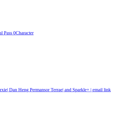
l Pass 0
Character
ie| Dan Heng Permansor Terrae| and Sparkle+ | email link