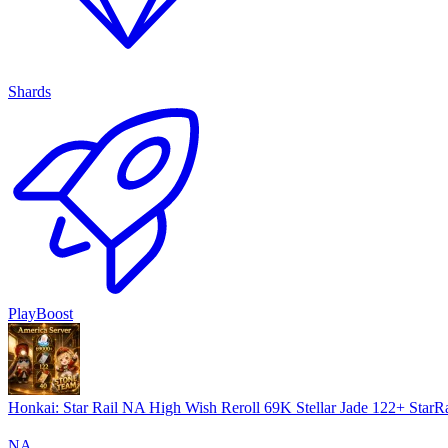
Shards
PlayBoost
Honkai: Star Rail NA High Wish Reroll 69K Stellar Jade 122+ StarRa
NA