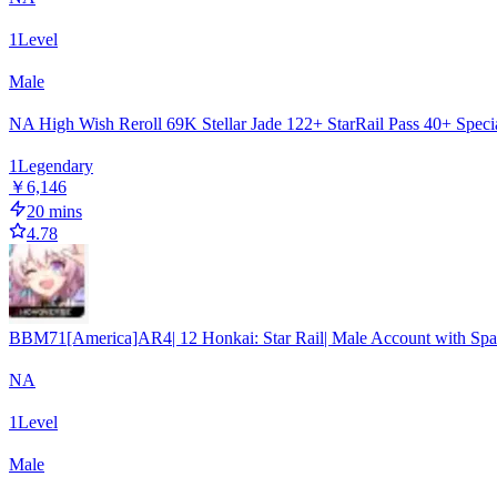
1
Level
Male
NA High Wish Reroll 69K Stellar Jade 122+ StarRail Pass 40+ Specia
1
Legendary
￥6,146
20 mins
4.78
BBM71[America]AR4| 12 Honkai: Star Rail| Male Account with Sparx
NA
1
Level
Male