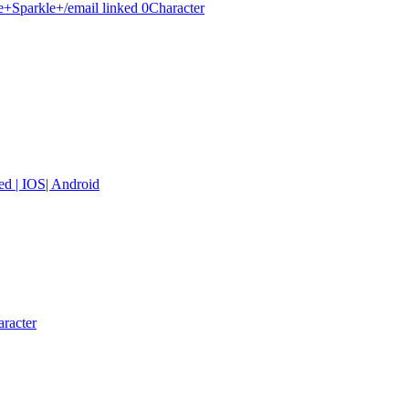
Sparkle+/email linked 0
Character
d | IOS| Android
racter