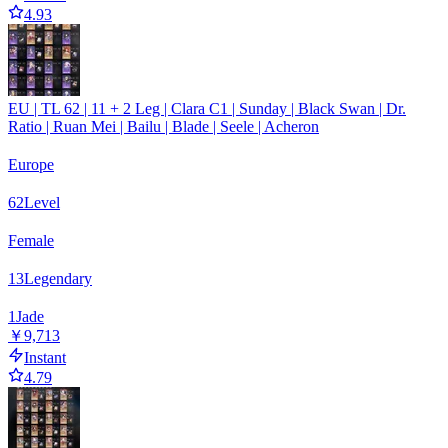
4.93
EU | TL 62 | 11 + 2 Leg | Clara C1 | Sunday | Black Swan | Dr.
Ratio | Ruan Mei | Bailu | Blade | Seele | Acheron
Europe
62
Level
Female
13
Legendary
1
Jade
￥9,713
Instant
4.79