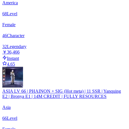
America
68
Level
Female
46
Character
32
Legendary
￥36,466
Instant
4.65
ASIA LV 66 | PHAINON + SIG (Hot meta) | 11 SSR | Yanquing
E2 | Bronya E1 | 14M CREDIT | FULLY RESOURCES
Asia
66
Level