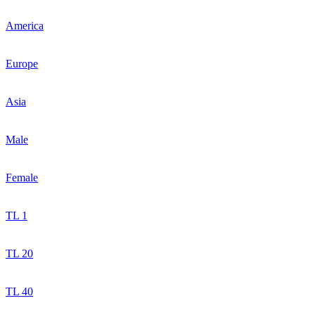
America
Europe
Asia
Male
Female
TL 1
TL 20
TL 40