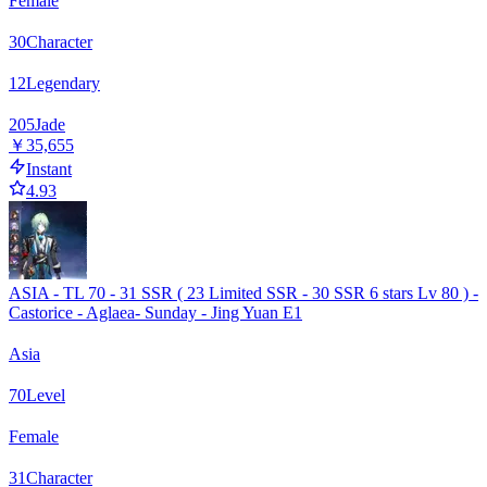
Female
30
Character
12
Legendary
205
Jade
￥35,655
Instant
4.93
ASIA - TL 70 - 31 SSR ( 23 Limited SSR - 30 SSR 6 stars Lv 80 ) -
Castorice - Aglaea- Sunday - Jing Yuan E1
Asia
70
Level
Female
31
Character