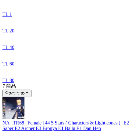
TL 1
TL 20
TL 40
TL 60
TL 80
7 商品
おすすめ
NA | TR68 | Female | 44 5 Stars ( Characters & Light cones ) | E2
Saber E2 Archer E3 Bronya E1 Bailu E1 Dan Hen