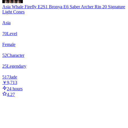
Asia Whale Firefly E2S1 Bronya E6 Saber Archer Rin 20 Signature
Light Cones
Asia
70
Level
Female
52
Character
25
Legendary
517
Jade
￥9,713
24 hours
4.27