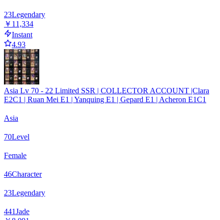
23
Legendary
￥11,334
Instant
4.93
Asia Lv 70 - 22 Limited SSR | COLLECTOR ACCOUNT |Clara
E2C1 | Ruan Mei E1 | Yanquing E1 | Gepard E1 | Acheron E1C1
Asia
70
Level
Female
46
Character
23
Legendary
441
Jade