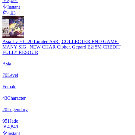
￥8,091
Instant
4.93
Asia Lv 70 - 20 Limited SSR | COLLECTER END GAME |
MANY SIG | NEW CHAR Cipher, Gepard E2| 5M CREDIT |
FULLY RESOUR
Asia
70
Level
Female
43
Character
20
Legendary
951
Jade
￥4,849
Instant