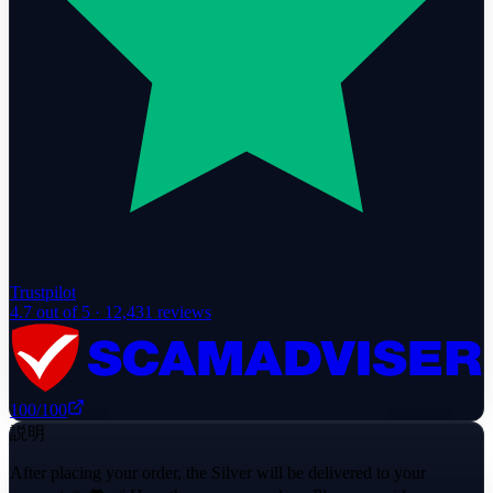
Trustpilot
4.7
out of 5 ·
12,431
reviews
100
/100
説明
After placing your order, the Silver will be delivered to your