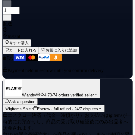
配送
Instant
今すぐ購入
カートに入れる
お気に入りに追加
Payment held in escrow until you confirm delivery
Wlanthy
4.73
·
74 orders
·
verified seller
Ask a question
™
igitems Shield
Escrow · full refund · 24/7 disputes
エスクロー決済（代金一時預かり）
お支払いはigitemsが一
時的にお預かりし、商品の受け取り確認後にのみ出品者へ
送金されます。
100%返金保証
注文した商品が届かない、または説明と異