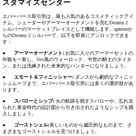
スタマイズセンター
エバーバース取引所は、最も人気のあるコスメティックアイ
テム、シェーダーやアーマーオーナメントを含むDestiny 2
シルバーのマーケットプレイスとして機能します。igitemsか
らのDestiny 2 シルバーで、以下を即座にアンロックできま
す：
●
アーマーオーナメント:
お気に入りのアーマーセットの
外観を一新し、Vex風のウォーロック、中世の騎士のタイタ
ン、または洗練された未来的なハンターになりましょう。
●
エモート＆フィニッシャー:
ダンスから劇的なフィニッ
シュムーブまで、エバーバース取引所には多くの選択肢があ
ります。
●
スパローとシップ:
火の軌跡を残すスパローや、忘れ去
られた黄金時代の設計図から引き出されたようなシップを購
入しましょう。
●
ゴーストシェル:
美しいものから威圧的なものまで、さ
まざまなゴーストシェルを見つけましょう。