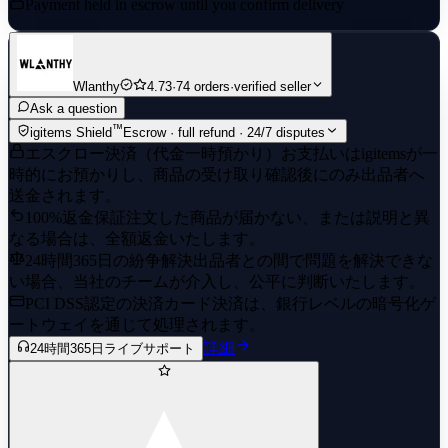
Payment held in escrow until you confirm delivery
Wlanthy
4.73
·
74 orders
·
verified seller
Ask a question
™
igitems Shield
Escrow · full refund · 24/7 disputes
エスクロー決済（代金一時預かり）
お支払いはigitemsが一
時的にお預かりし、商品の受け取り確認後にのみ出品者へ
送金されます。
100%返金保証
注文した商品が届かない、または説明と異
なる場合は、全額返金いたします。
24時間365日の紛争解決
出品者との間で問題を解決できな
い場合、当社のチームが介入し、公平に判断いたします。
PCI DSS認定の決済
カード決済は、銀行レベルの暗号化ゲ
ートウェイを通じて処理されます。
詳細
24時間365日ライブサポート