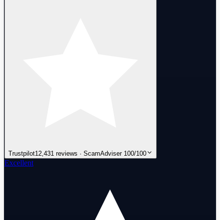
Trustpilot
12,431 reviews · ScamAdviser 100/100
Excellent