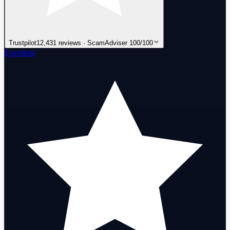
Trustpilot
12,431 reviews · ScamAdviser 100/100
Excellent