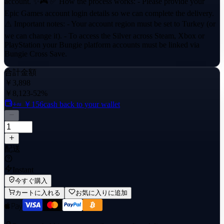
account. ✨🎮 ✅ How the process works: - Please provide your
Epic Games account login details so we can complete the delivery.
⚠️ Important notes: - Your account region must be set to Turkey (or
we can change it). - To access the Silver across Steam, Xbox or
PlayStation your Bungie platform accounts must be linked via
Bungie Cross Save.
合計金額
￥3,898
￥8,123
-52%
+≈ ￥156
cash back to your wallet
配送
Instant
今すぐ購入
カートに入れる
お気に入りに追加