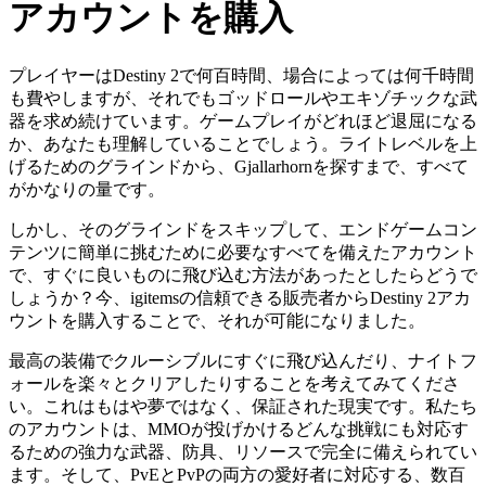
アカウントを購入
プレイヤーはDestiny 2で何百時間、場合によっては何千時間
も費やしますが、それでもゴッドロールやエキゾチックな武
器を求め続けています。ゲームプレイがどれほど退屈になる
か、あなたも理解していることでしょう。ライトレベルを上
げるためのグラインドから、Gjallarhornを探すまで、すべて
がかなりの量です。
しかし、そのグラインドをスキップして、エンドゲームコン
テンツに簡単に挑むために必要なすべてを備えたアカウント
で、すぐに良いものに飛び込む方法があったとしたらどうで
しょうか？今、igitemsの信頼できる販売者からDestiny 2アカ
ウントを購入することで、それが可能になりました。
最高の装備でクルーシブルにすぐに飛び込んだり、ナイトフ
ォールを楽々とクリアしたりすることを考えてみてくださ
い。これはもはや夢ではなく、保証された現実です。私たち
のアカウントは、MMOが投げかけるどんな挑戦にも対応す
るための強力な武器、防具、リソースで完全に備えられてい
ます。そして、PvEとPvPの両方の愛好者に対応する、数百