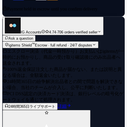
Payment held in escrow until you confirm delivery
IG Accounts
4.74
·
706 orders
·
verified seller
Ask a question
™
igitems Shield
Escrow · full refund · 24/7 disputes
エスクロー決済（代金一時預かり）
お支払いはigitemsが一
時的にお預かりし、商品の受け取り確認後にのみ出品者へ
送金されます。
100%返金保証
注文した商品が届かない、または説明と異
なる場合は、全額返金いたします。
24時間365日の紛争解決
出品者との間で問題を解決できな
い場合、当社のチームが介入し、公平に判断いたします。
PCI DSS認定の決済
カード決済は、銀行レベルの暗号化ゲ
ートウェイを通じて処理されます。
詳細
24時間365日ライブサポート