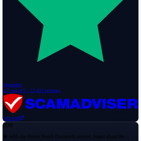
Trustpilot
4.7
out of 5 ·
12,431
reviews
100
/100
説明
💎 With our Boom Beach Diamonds service, forget about the