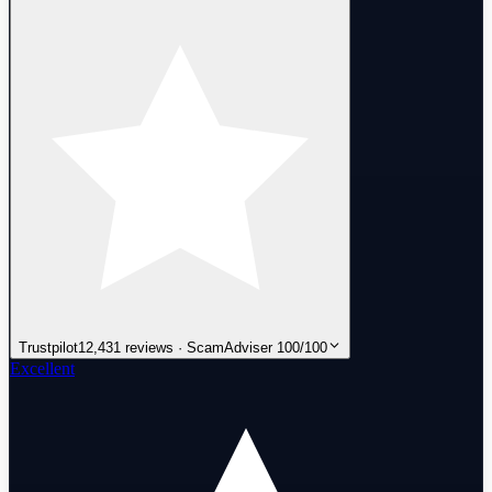
Trustpilot
12,431 reviews · ScamAdviser 100/100
Excellent