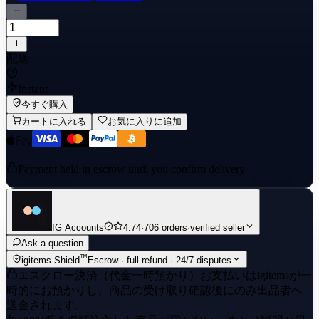
配送
Instant
今すぐ購入
カートに入れる
お気に入りに追加
Payment held in escrow until you confirm delivery
IG Accounts
4.74
·
706 orders
·
verified seller
Ask a question
™
igitems Shield
Escrow · full refund · 24/7 disputes
エスクロー決済（代金一時預かり）
お支払いはigitemsが一
時的にお預かりし、商品の受け取り確認後にのみ出品者へ
送金されます。