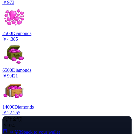
￥973
2500
Diamonds
￥4,385
6500
Diamonds
￥9,421
14000
Diamonds
￥22,255
合計金額
￥974
+≈ ￥39
back to your wallet