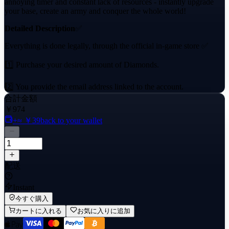
annoying timer and constant lack of resources - instantly upgrade
your base, create an army and conquer the whole world!
Detailed Description
✅
Everything is done legally, through the official in-game store ✅
1️⃣ Purchase your desired amount of Diamonds.
2️⃣ You provide the email address linked to the account.
合計金額
3️⃣ We purchase the gems and send you an activation code to your
￥974
+≈ ￥39
back to your wallet
email inbox.
4️⃣ You check the Diamonds on your account, and confirm the
order!.
配送
Instant
今すぐ購入
カートに入れる
お気に入りに追加