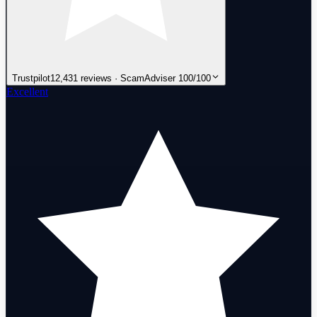
Trustpilot
12,431 reviews · ScamAdviser 100/100
Excellent