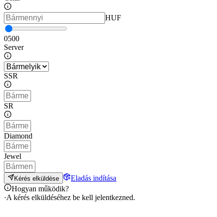
HUF
0
500
Server
SSR
SR
Diamond
Jewel
Eladás indítása
Kérés elküldése
Hogyan működik?
·
A kérés elküldéséhez be kell jelentkezned.