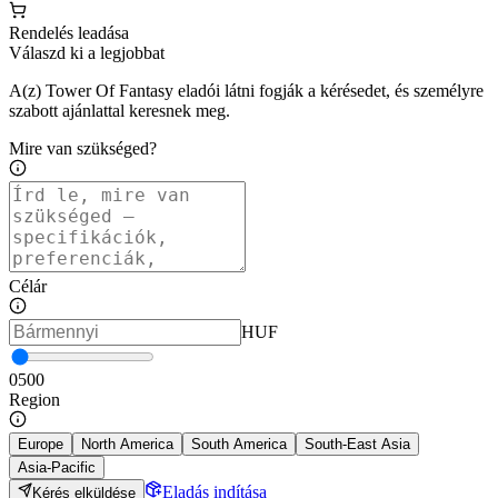
Rendelés leadása
Válaszd ki a legjobbat
A(z) Tower Of Fantasy eladói látni fogják a kérésedet, és személyre
szabott ajánlattal keresnek meg.
Mire van szükséged?
Célár
HUF
0
500
Region
Europe
North America
South America
South-East Asia
Asia-Pacific
Eladás indítása
Kérés elküldése