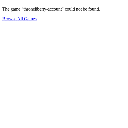
The game "throneliberty-account" could not be found.
Browse All Games