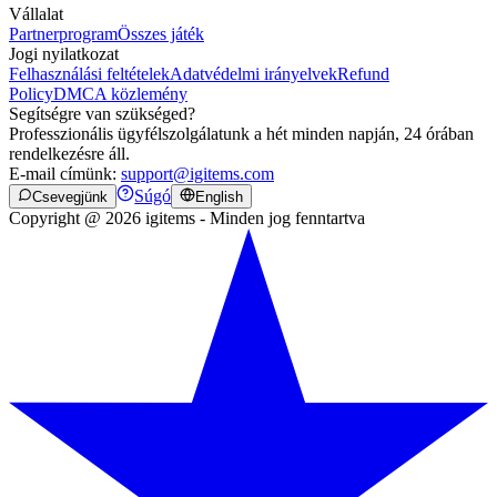
Vállalat
Partnerprogram
Összes játék
Jogi nyilatkozat
Felhasználási feltételek
Adatvédelmi irányelvek
Refund
Policy
DMCA közlemény
Segítségre van szükséged?
Professzionális ügyfélszolgálatunk a hét minden napján, 24 órában
rendelkezésre áll.
E-mail címünk:
support@igitems.com
Súgó
Csevegjünk
English
Copyright @ 2026 igitems - Minden jog fenntartva