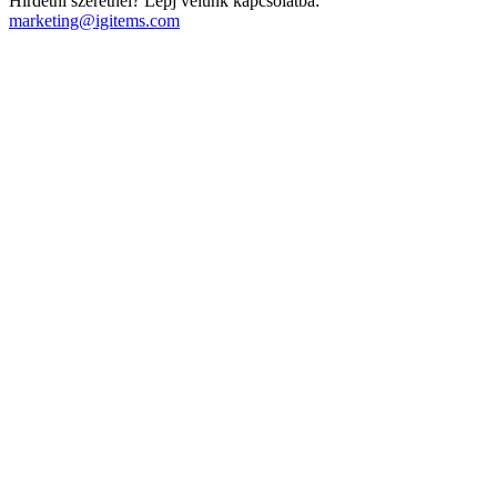
Hirdetni szeretnél? Lépj velünk kapcsolatba:
marketing@igitems.com