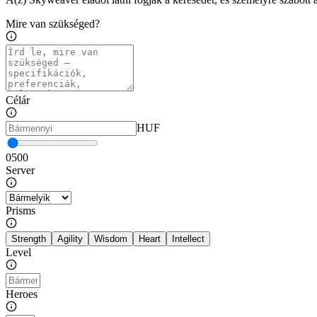
Mire van szükséged?
Célár
HUF
0
500
Server
Prisms
Strength
Agility
Wisdom
Heart
Intellect
Level
Heroes