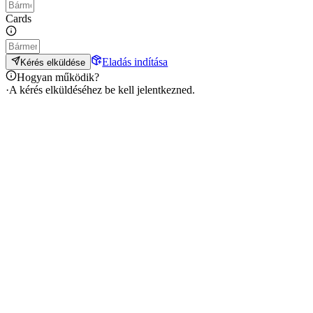
Cards
Eladás indítása
Kérés elküldése
Hogyan működik?
·
A kérés elküldéséhez be kell jelentkezned.