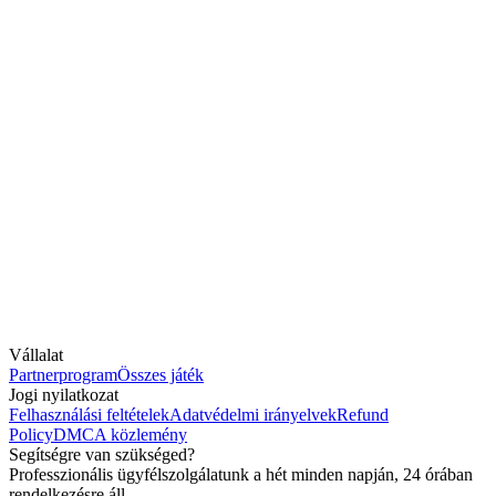
Vállalat
Partnerprogram
Összes játék
Jogi nyilatkozat
Felhasználási feltételek
Adatvédelmi irányelvek
Refund
Policy
DMCA közlemény
Segítségre van szükséged?
Professzionális ügyfélszolgálatunk a hét minden napján, 24 órában
rendelkezésre áll.