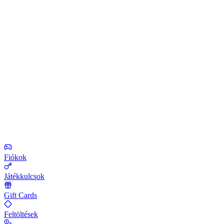
Fiókok
Játékkulcsok
Gift Cards
Feltöltések