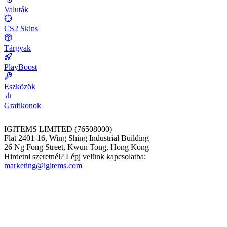
Valuták
CS2 Skins
Tárgyak
PlayBoost
Eszközök
Grafikonok
IGITEMS LIMITED (76508000)
Flat 2401-16, Wing Shing Industrial Building
26 Ng Fong Street, Kwun Tong, Hong Kong
Hirdetni szeretnél? Lépj velünk kapcsolatba:
marketing@igitems.com