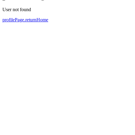
User not found
profilePage.returnHome