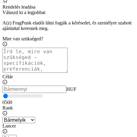
Rendelés leadása
Válaszd ki a legjobbat
A(z) FragPunk eladói látni fogják a kérésedet, és személyre szabott
ajánlattal keresnek meg.
Mire van szükséged?
Célár
HUF
0
500
Rank
Lancer