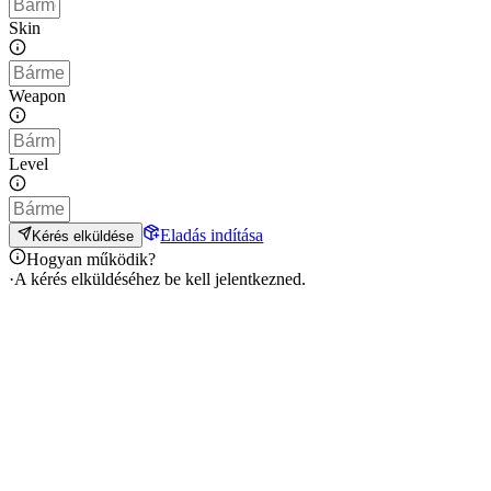
Skin
Weapon
Level
Eladás indítása
Kérés elküldése
Hogyan működik?
·
A kérés elküldéséhez be kell jelentkezned.