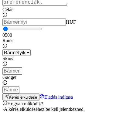
Célár
HUF
0
500
Rank
Skins
Gadget
Eladás indítása
Kérés elküldése
Hogyan működik?
·
A kérés elküldéséhez be kell jelentkezned.