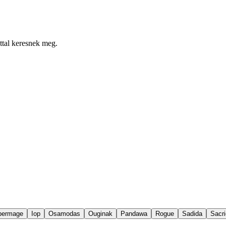
attal keresnek meg.
permage
Iop
Osamodas
Ouginak
Pandawa
Rogue
Sadida
Sacri