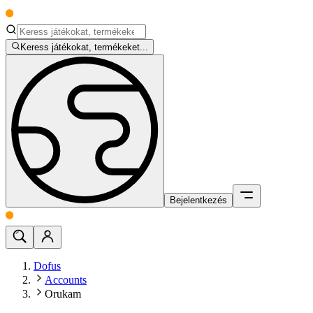
Keress játékokat, termékeket...
Bejelentkezés
Dofus
Accounts
Orukam