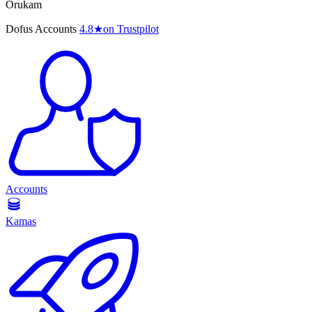
Orukam
Dofus Accounts
4.8
★
on Trustpilot
Accounts
Kamas