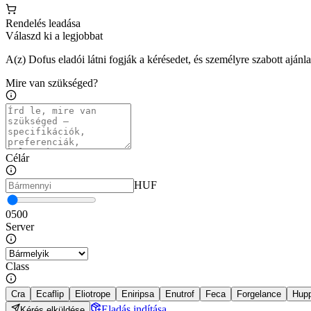
Rendelés leadása
Válaszd ki a legjobbat
A(z) Dofus eladói látni fogják a kérésedet, és személyre szabott ajánl
Mire van szükséged?
Célár
HUF
0
500
Server
Class
Cra
Ecaflip
Eliotrope
Eniripsa
Enutrof
Feca
Forgelance
Hup
Eladás indítása
Kérés elküldése