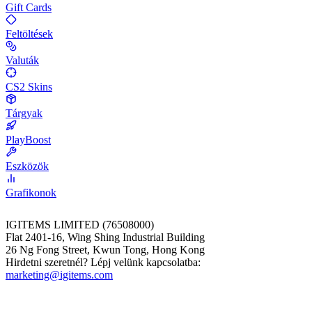
Gift Cards
Feltöltések
Valuták
CS2 Skins
Tárgyak
PlayBoost
Eszközök
Grafikonok
IGITEMS LIMITED (76508000)
Flat 2401-16, Wing Shing Industrial Building
26 Ng Fong Street, Kwun Tong, Hong Kong
Hirdetni szeretnél? Lépj velünk kapcsolatba:
marketing@igitems.com