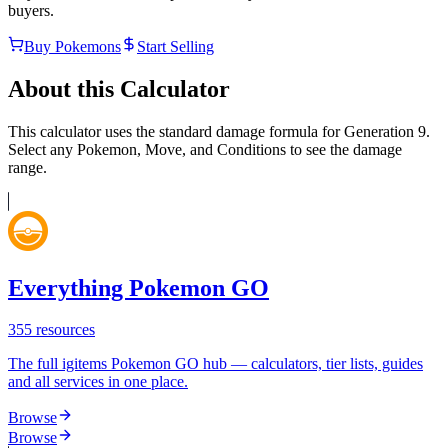
buyers.
Buy Pokemons
Start Selling
About this Calculator
This calculator uses the standard damage formula for Generation 9.
Select any Pokemon, Move, and Conditions to see the damage
range.
Everything Pokemon GO
355
resources
The full igitems Pokemon GO hub — calculators, tier lists, guides
and all services in one place.
Browse
Browse