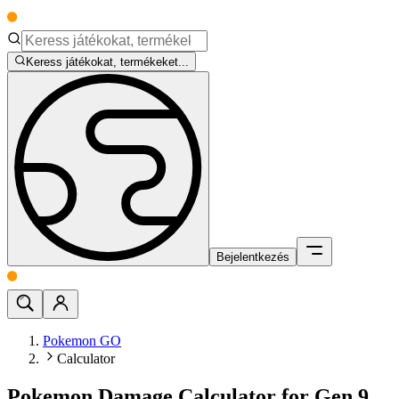
Keress játékokat, termékeket...
Bejelentkezés
Pokemon GO
Calculator
Pokemon Damage Calculator for Gen 9