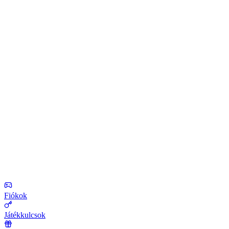
Fiókok
Játékkulcsok