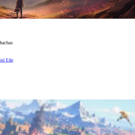
bhachas
isí Eile