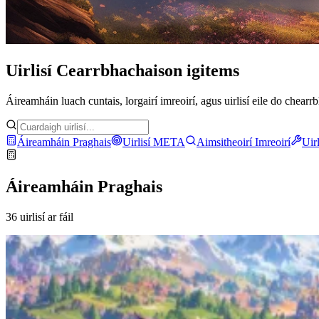
Uirlisí Cearrbhachais
on igitems
Áireamháin luach cuntais, lorgairí imreoirí, agus uirlisí eile do chearr
Áireamháin Praghais
Uirlisí META
Aimsitheoirí Imreoirí
Uirl
Áireamháin Praghais
36 uirlisí ar fáil