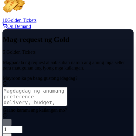
10
Golden Tickets
On Demand
Mag-request ng Gold
5 Golden Tickets
Magpadala ng request at aabisuhan namin ang aming mga seller
para matugunan ang iyong mga kailangan.
Mayroon ka pa bang gustong idagdag?
Gaano karami ang kailangan mo?