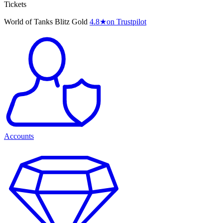
Tickets
World of Tanks Blitz Gold
4.8
★
on Trustpilot
Accounts