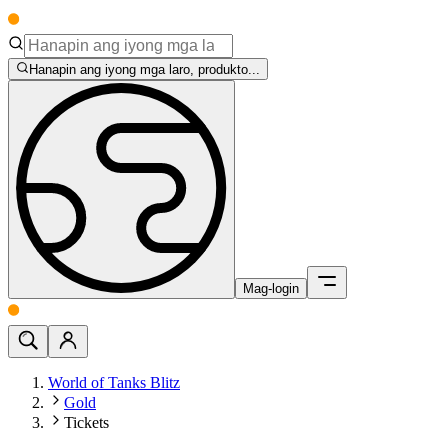
Hanapin ang iyong mga laro, produkto...
Mag-login
World of Tanks Blitz
Gold
Tickets