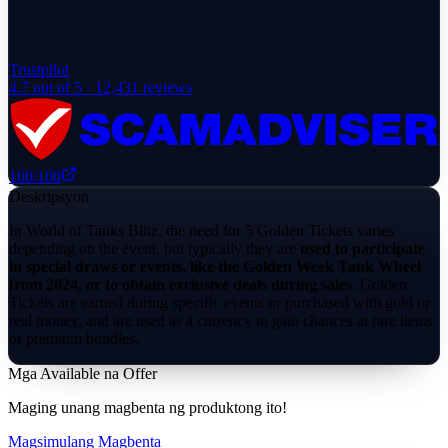
Trustpilot
4.7
out of 5 ·
12,431
reviews
100
/100
Deskripsyon
In World of Tanks Blitz, the need for 5 Golden Tickets varies
depending on the event, but typically they are
used to participate
in special draws or events, like the Golden Week Tank Wheel
from 2024, or to obtain exclusive deals during sales
. Golden
Tickets are earned during specific events or purchased with gold or
real money, and are used as a currency to gain chances at rare items
or premium bundles.
Mga Available na Offer
Maging unang magbenta ng produktong ito!
Magsimulang Magbenta