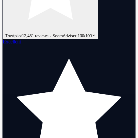
Trustpilot
12,431 reviews · ScamAdviser 100/100
Excellent