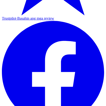
Trustpilot
·
Basahin ang mga review