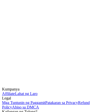
Kumpanya
Affiliate
Lahat ng Laro
Legal
Mga Tuntunin ng Paggamit
Patakaran sa Privacy
Refund
Policy
Abiso sa DMCA
Kailangan ng Tulong?