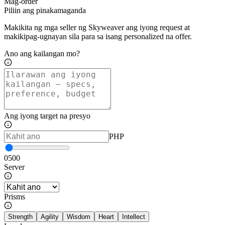
Mag-order
Piliin ang pinakamaganda
Makikita ng mga seller ng Skyweaver ang iyong request at
makikipag-ugnayan sila para sa isang personalized na offer.
Ano ang kailangan mo?
Ang iyong target na presyo
PHP
0
500
Server
Prisms
Strength
Agility
Wisdom
Heart
Intellect