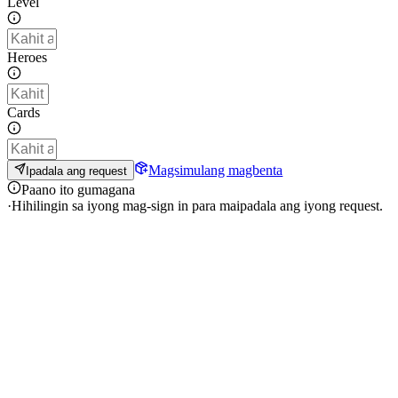
Level
Heroes
Cards
Magsimulang magbenta
Ipadala ang request
Paano ito gumagana
·
Hihilingin sa iyong mag-sign in para maipadala ang iyong request.