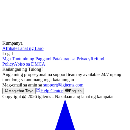
Kumpanya
Affiliate
Lahat ng Laro
Legal
Mga Tuntunin ng Paggamit
Patakaran sa Privacy
Refund
Policy
Abiso sa DMCA
Kailangan ng Tulong?
Ang aming propesyonal na support team ay available 24/7 upang
tumulong sa anumang mga katanungan.
Mag-email sa amin sa
support@igitems.com
Help Center
Mag-chat Tayo
English
Copyright @ 2026 igitems - Nakalaan ang lahat ng karapatan