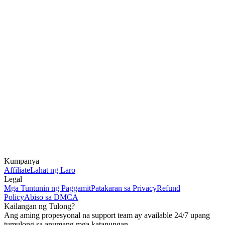
Kumpanya
Affiliate
Lahat ng Laro
Legal
Mga Tuntunin ng Paggamit
Patakaran sa Privacy
Refund
Policy
Abiso sa DMCA
Kailangan ng Tulong?
Ang aming propesyonal na support team ay available 24/7 upang
tumulong sa anumang mga katanungan.