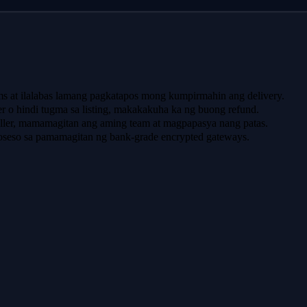
ms at ilalabas lamang pagkatapos mong kumpirmahin ang delivery.
er o hindi tugma sa listing, makakakuha ka ng buong refund.
ller, mamamagitan ang aming team at magpapasya nang patas.
oseso sa pamamagitan ng bank-grade encrypted gateways.