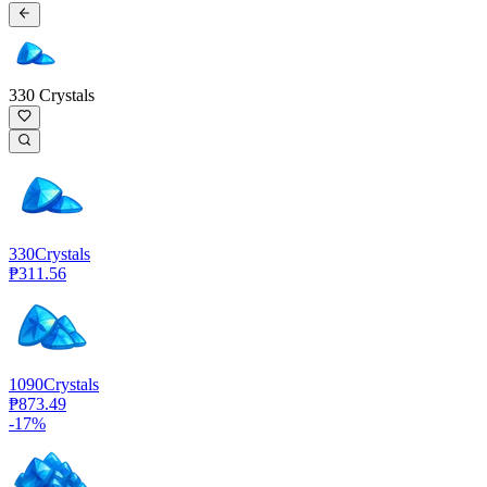
330 Crystals
330
Crystals
₱311.56
1090
Crystals
₱873.49
-
17
%