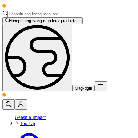
Hanapin ang iyong mga laro, produkto...
Mag-login
Genshin Impact
Top-Up