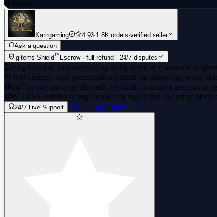
Instant
Karirgaming
4.93
·
1.8K orders
·
verified seller
Ask a question
™
igitems Shield
Escrow · full refund · 24/7 disputes
Ang bayad ay nasa escrow
Ang iyong bayad ay mananatili sa igite
100% money-back guarantee
Kung hindi nai-deliver ang iyong ord
24/7 na pag-aayos ng dispute
Kung hindi mo maayos ang isyu sa se
PCI DSS certified na mga bayad
Ang mga bayad sa card ay pinopr
Alamin ang Higit Pa
24/7 Live Support