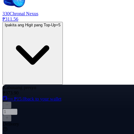
330
Chronal Nexus
₱311.56
Ipakita ang Higit pang Top-Up
+
5
Kabuuang presyo
₱373.90
+≈ ₱15.0
back to your wallet
Delivery