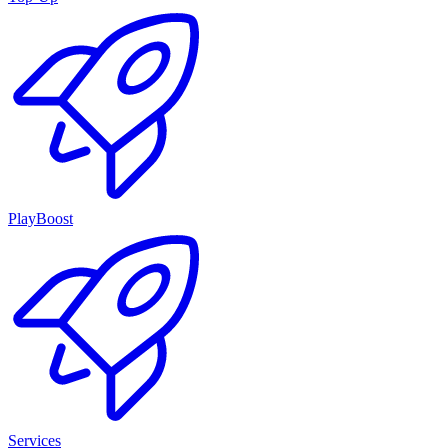
PlayBoost
Services