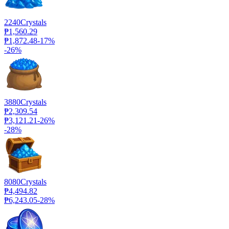
2240
Crystals
₱1,560.29
₱1,872.48
-
17
%
-
26
%
3880
Crystals
₱2,309.54
₱3,121.21
-
26
%
-
28
%
8080
Crystals
₱4,494.82
₱6,243.05
-
28
%