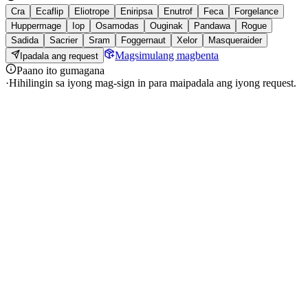
Cra
Ecaflip
Eliotrope
Eniripsa
Enutrof
Feca
Forgelance
Huppermage
Iop
Osamodas
Ouginak
Pandawa
Rogue
Sadida
Sacrier
Sram
Foggernaut
Xelor
Masqueraider
Magsimulang magbenta
Ipadala ang request
Paano ito gumagana
·
Hihilingin sa iyong mag-sign in para maipadala ang iyong request.