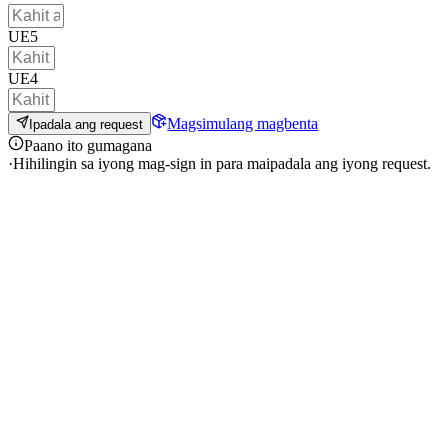
UE5
UE4
Magsimulang magbenta
Ipadala ang request
Paano ito gumagana
·
Hihilingin sa iyong mag-sign in para maipadala ang iyong request.