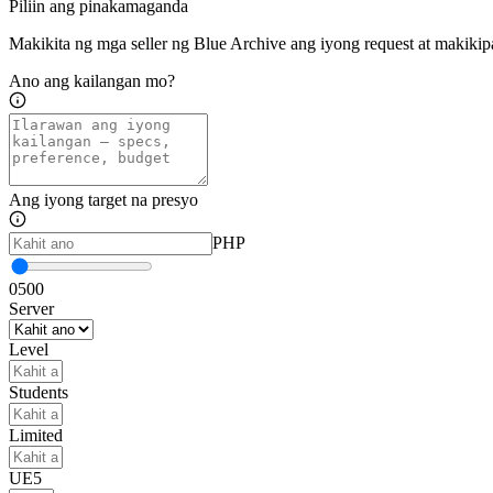
Piliin ang pinakamaganda
Makikita ng mga seller ng Blue Archive ang iyong request at makikipa
Ano ang kailangan mo?
Ang iyong target na presyo
PHP
0
500
Server
Level
Students
Limited
UE5