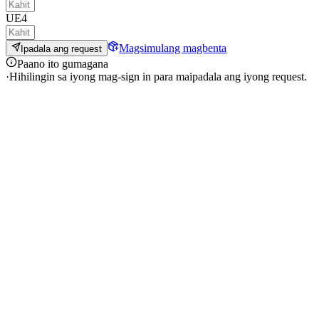
UE4
Magsimulang magbenta
Ipadala ang request
Paano ito gumagana
·
Hihilingin sa iyong mag-sign in para maipadala ang iyong request.