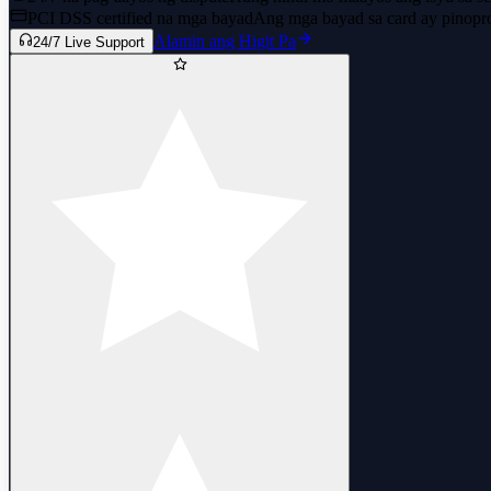
PCI DSS certified na mga bayad
Ang mga bayad sa card ay pinopr
Alamin ang Higit Pa
24/7 Live Support