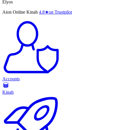
Elyos
Aion Online Kinah
4.8
★
on Trustpilot
Accounts
Kinah