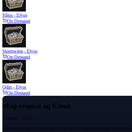
Silius - Elyos
On Demand
Stormwing - Elyos
On Demand
Odin - Elyos
On Demand
Mag-request ng Kinah
Katalam - Elyos
Magpadala ng request at aabisuhan namin ang aming mga seller para