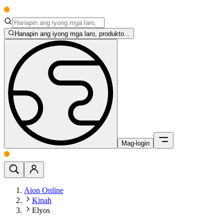
Hanapin ang iyong mga laro, produkto...
Mag-login
Aion Online
Kinah
Elyos