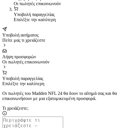
Οι πωλητές επικοινωνούν
Υποβολή παραγγελίας
Επιλέξτε την καλύτερη
Υποβολή αιτήματος
Πείτε μας τι χρειάζεστε
Λήψη προσφορών
Οι πωλητές επικοινωνούν
Υποβολή παραγγελίας
Επιλέξτε την καλύτερη
Οι πωλητές του Madden NFL 24 θα δουν το αίτημά σας και θα
επικοινωνήσουν με μια εξατομικευμένη προσφορά.
Τι χρειάζεστε;