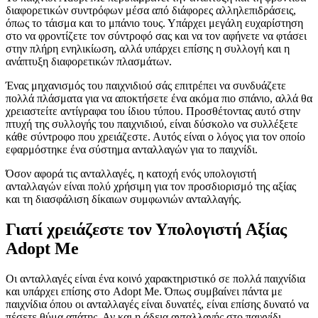
διαφορετικών συντρόφων μέσα από διάφορες αλληλεπιδράσεις,
όπως το τάισμα και το μπάνιο τους. Υπάρχει μεγάλη ευχαρίστηση
στο να φροντίζετε τον σύντροφό σας και να τον αφήνετε να φτάσει
στην πλήρη ενηλικίωση, αλλά υπάρχει επίσης η συλλογή και η
ανάπτυξη διαφορετικών πλασμάτων.
Ένας μηχανισμός του παιχνιδιού σάς επιτρέπει να συνδυάζετε
πολλά πλάσματα για να αποκτήσετε ένα ακόμα πιο σπάνιο, αλλά θα
χρειαστείτε αντίγραφα του ίδιου τύπου. Προσθέτοντας αυτό στην
πτυχή της συλλογής του παιχνιδιού, είναι δύσκολο να συλλέξετε
κάθε σύντροφο που χρειάζεστε. Αυτός είναι ο λόγος για τον οποίο
εφαρμόστηκε ένα σύστημα ανταλλαγών για το παιχνίδι.
Όσον αφορά τις ανταλλαγές, η κατοχή ενός υπολογιστή
ανταλλαγών είναι πολύ χρήσιμη για τον προσδιορισμό της αξίας
και τη διασφάλιση δίκαιων συμφωνιών ανταλλαγής.
Γιατί χρειάζεστε τον Υπολογιστή Αξίας
Adopt Me
Οι ανταλλαγές είναι ένα κοινό χαρακτηριστικό σε πολλά παιχνίδια
και υπάρχει επίσης στο Adopt Me. Όπως συμβαίνει πάντα με
παιχνίδια όπου οι ανταλλαγές είναι δυνατές, είναι επίσης δυνατό να
πέσετε θύμα απάτης. Αν και η άδεια ανταλλαγής στο παιχνίδι