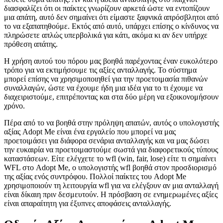
διασφαλίζει ότι οι παίκτες γνωρίζουν αρκετά ώστε να εντοπίζουν
μια απάτη, αυτό δεν σημαίνει ότι είμαστε ξαφνικά απρόσβλητοι από
το να εξαπατηθούμε. Εκτός από αυτό, υπάρχει επίσης ο κίνδυνος να
πληρώσετε απλώς υπερβολικά για κάτι, ακόμα κι αν δεν υπήρχε
πρόθεση απάτης.
Η χρήση αυτού του πόρου μας βοηθά παρέχοντας έναν ευκολότερο
τρόπο για να εκτιμήσουμε τις αξίες ανταλλαγής. Το σύστημα
μπορεί επίσης να χρησιμοποιηθεί για την προετοιμασία πιθανών
συναλλαγών, ώστε να έχουμε ήδη μια ιδέα για το τι έχουμε να
διαχειριστούμε, επιτρέποντας και στα δύο μέρη να εξοικονομήσουν
χρόνο.
Πέρα από το να βοηθά στην πρόληψη απατών, αυτός ο υπολογιστής
αξίας Adopt Me είναι ένα εργαλείο που μπορεί να μας
προετοιμάσει για διάφορα σενάρια ανταλλαγής και να μας δώσει
την ευκαιρία να προετοιμαστούμε σωστά για διαφορετικούς τύπους
καταστάσεων. Είτε ελέγχετε το wfl (win, fair, lose) είτε τι σημαίνει
WFL στο Adopt Me, ο υπολογιστής wfl βοηθά στον προσδιορισμό
της αξίας ενός συντρόφου. Πολλοί παίκτες του Adopt Me
χρησιμοποιούν τη λειτουργία wfl για να ελέγξουν αν μια ανταλλαγή
είναι δίκαιη πριν δεσμευτούν. Η πρόσβαση σε ενημερωμένες αξίες
είναι απαραίτητη για έξυπνες αποφάσεις ανταλλαγής.