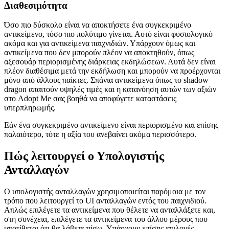
Διαθεσιμότητα
Όσο πιο δύσκολο είναι να αποκτήσετε ένα συγκεκριμένο
αντικείμενο, τόσο πιο πολύτιμο γίνεται. Αυτό είναι φυσιολογικό
ακόμα και για αντικείμενα παιχνιδιών. Υπάρχουν όμως και
αντικείμενα που δεν μπορούν πλέον να αποκτηθούν, όπως
αξεσουάρ περιορισμένης διάρκειας εκδηλώσεων. Αυτά δεν είναι
πλέον διαθέσιμα μετά την εκδήλωση και μπορούν να προέρχονται
μόνο από άλλους παίκτες. Σπάνια αντικείμενα όπως το shadow
dragon απαιτούν υψηλές τιμές και η κατανόηση αυτών των αξιών
στο Adopt Me σας βοηθά να αποφύγετε καταστάσεις
υπερπληρωμής.
Εάν ένα συγκεκριμένο αντικείμενο είναι περιορισμένο και επίσης
παλαιότερο, τότε η αξία του ανεβαίνει ακόμα περισσότερο.
Πώς λειτουργεί ο Υπολογιστής
Ανταλλαγών
Ο υπολογιστής ανταλλαγών χρησιμοποιείται παρόμοια με τον
τρόπο που λειτουργεί το UI ανταλλαγών εντός του παιχνιδιού.
Απλώς επιλέγετε τα αντικείμενα που θέλετε να ανταλλάξετε και,
στη συνέχεια, επιλέγετε τα αντικείμενα του άλλου μέρους που
υποτίθεται ότι θα λάβετε πίσω. Υπάρχουν επίσης επιλογές