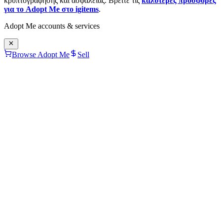
κρυπτογράφησης και ασφάλειας. Βρείτε τις
καλύτερες προσφορές
για το Adopt Me στο igitems
.
Adopt Me
accounts & services
Browse Adopt Me
Sell