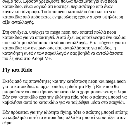
σώμα του. Εφόσον χρειάζεστε πολλά πλάσματα για ένα neon
κατοικίδιο, είναι λογικό ότι κοστίζει περισσότερο από έναν
κανονικό σύντροφο. Τόσο τα neon κατοικίδια όσο και τα νέα
κατοικίδια από πρόσφατες ενημερώσεις έχουν συχνά υψηλότερη
αξία ανταλλαγής.
Στη συνέχεια, υπάρχει το mega neon που απαιτεί πολλά neon
κατοικίδια για να αποκτηθεί. Αυτό έχει ως αποτέλεσμα ένα ακόμα
πιο πολύτιμο πλάσμα σε σενάρια ανταλλαγής. Είτε ψάχνετε για τα
κατοικίδια των ονείρων σας είτε ανταλλάσσετε για κέρδος, η
κατανόηση αυτών των παραλλαγών σας βοηθά να ανταλλάσσετε
πιο έξυπνα στο Adopt Me.
Fly και Ride
Εκτός από τις σπανιότητες και την κατάσταση neon και mega neon
για τα κατοικίδια, υπάρχει επίσης η ιδιότητα Fly ή Ride που θα
μπορούσαν να αποκτήσουν τα κατοικίδια χρησιμοποιώντας φίλτρα.
Εάν ένα κατοικίδιο έχει την ιδιότητα ride, τότε ο παίκτης μπορεί να
καβαλήσει αυτό το κατοικίδιο για να ταξιδέψει μέσα στο παιχνίδι.
Εάν πρόκειται για την ιδιότητα flying, τότε ο παίκτης μπορεί επίσης
να καβαλήσει αυτό το κατοικίδιο, αλλά θα μπορεί να πετάξει στον
αέρα.