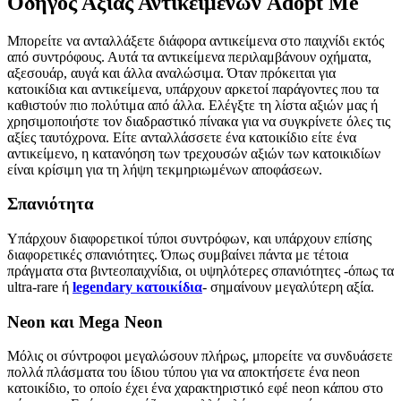
Οδηγός Αξίας Αντικειμένων Adopt Me
Μπορείτε να ανταλλάξετε διάφορα αντικείμενα στο παιχνίδι εκτός
από συντρόφους. Αυτά τα αντικείμενα περιλαμβάνουν οχήματα,
αξεσουάρ, αυγά και άλλα αναλώσιμα. Όταν πρόκειται για
κατοικίδια και αντικείμενα, υπάρχουν αρκετοί παράγοντες που τα
καθιστούν πιο πολύτιμα από άλλα. Ελέγξτε τη λίστα αξιών μας ή
χρησιμοποιήστε τον διαδραστικό πίνακα για να συγκρίνετε όλες τις
αξίες ταυτόχρονα. Είτε ανταλλάσσετε ένα κατοικίδιο είτε ένα
αντικείμενο, η κατανόηση των τρεχουσών αξιών των κατοικιδίων
είναι κρίσιμη για τη λήψη τεκμηριωμένων αποφάσεων.
Σπανιότητα
Υπάρχουν διαφορετικοί τύποι συντρόφων, και υπάρχουν επίσης
διαφορετικές σπανιότητες. Όπως συμβαίνει πάντα με τέτοια
πράγματα στα βιντεοπαιχνίδια, οι υψηλότερες σπανιότητες -όπως τα
ultra-rare ή
legendary κατοικίδια
- σημαίνουν μεγαλύτερη αξία.
Neon και Mega Neon
Μόλις οι σύντροφοι μεγαλώσουν πλήρως, μπορείτε να συνδυάσετε
πολλά πλάσματα του ίδιου τύπου για να αποκτήσετε ένα neon
κατοικίδιο, το οποίο έχει ένα χαρακτηριστικό εφέ neon κάπου στο