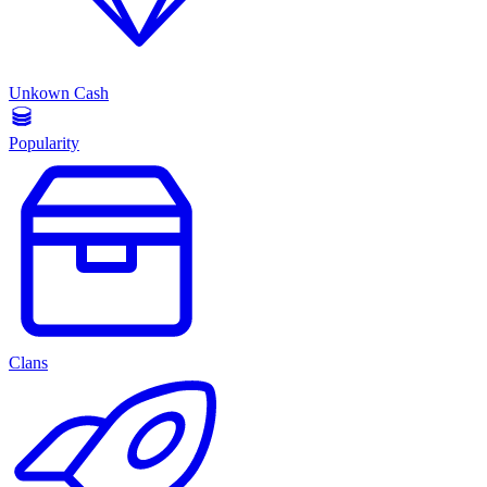
Unkown Cash
Popularity
Clans