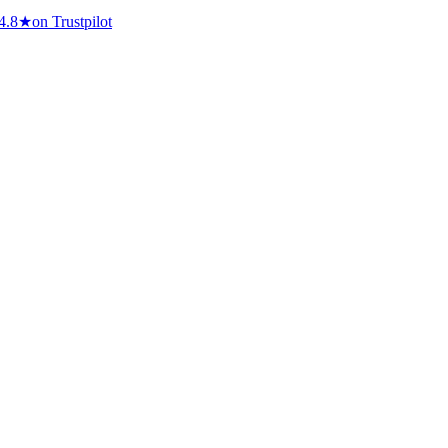
4.8
★
on Trustpilot