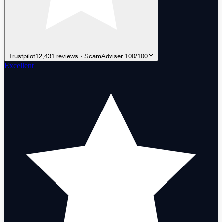
Trustpilot
12,431 reviews · ScamAdviser 100/100
Excellent