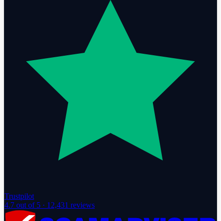
Trustpilot
4.7
out of 5 ·
12,431
reviews