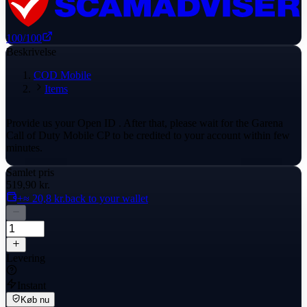
100
/100
Beskrivelse
COD Mobile
Items
Provide us your Open ID . After that, please wait for the Garena
Call of Duty Mobile CP to be credited to your account within few
minutes.
Samlet pris
519,90 kr.
+≈ 20,8 kr.
back to your wallet
Levering
Instant
Køb nu