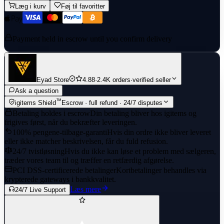
Læg i kurv
Føj til favoritter
Payment held in escrow until you confirm delivery
Eyad Store
4.88
·
2.4K orders
·
verified seller
Ask a question
™
igitems Shield
Escrow · full refund · 24/7 disputes
Betaling holdes i escrow
Din betaling bliver hos igitems og
frigives først, når du bekræfter leveringen.
100% pengene-tilbage-garanti
Hvis din ordre ikke bliver leveret
eller ikke matcher beskrivelsen, får du fuld refusion.
24/7 tvistløsning
Hvis du ikke kan løse et problem med sælgeren,
træder vores team til og træffer en retfærdig afgørelse.
PCI DSS-certificerede betalinger
Kortbetalinger behandles via
krypterede gateways i bankkvalitet.
Læs mere
24/7 Live Support