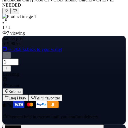
NEEDED
1 / 1
7
viewing
Samlet pris
519,90 kr.
+≈ 20,8 kr.
back to your wallet
Levering
Instant
Køb nu
Læg i kurv
Føj til favoritter
Payment held in escrow until you confirm delivery