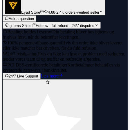
Eyad Store
4.88
·
2.4K orders
·
verified seller
Ask a question
™
igitems Shield
Escrow · full refund · 24/7 disputes
Betaling holdes i escrow
Din betaling bliver hos igitems og
frigives først, når du bekræfter leveringen.
100% pengene-tilbage-garanti
Hvis din ordre ikke bliver leveret
eller ikke matcher beskrivelsen, får du fuld refusion.
24/7 tvistløsning
Hvis du ikke kan løse et problem med sælgeren,
træder vores team til og træffer en retfærdig afgørelse.
PCI DSS-certificerede betalinger
Kortbetalinger behandles via
krypterede gateways i bankkvalitet.
Læs mere
24/7 Live Support