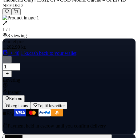
NEEDED
1 / 1
8
viewing
Samlet pris
1.202,90 kr.
+≈ 48,1 kr.
cash back to your wallet
Levering
Instant
Køb nu
Læg i kurv
Føj til favoritter
Payment held in escrow until you confirm delivery