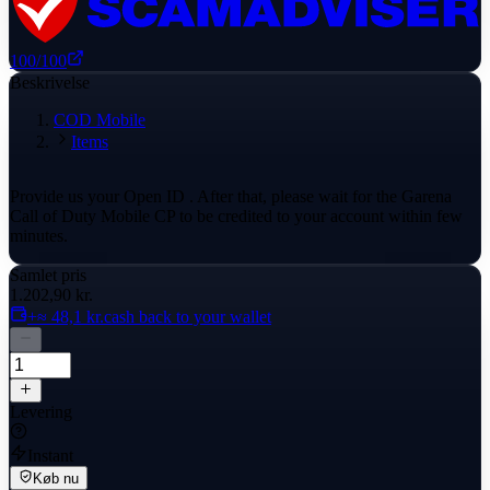
100
/100
Beskrivelse
COD Mobile
Items
Provide us your Open ID . After that, please wait for the Garena
Call of Duty Mobile CP to be credited to your account within few
minutes.
Samlet pris
1.202,90 kr.
+≈ 48,1 kr.
cash back to your wallet
Levering
Instant
Køb nu