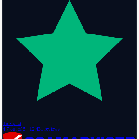
Trustpilot
4.7
out of 5 ·
12,431
reviews