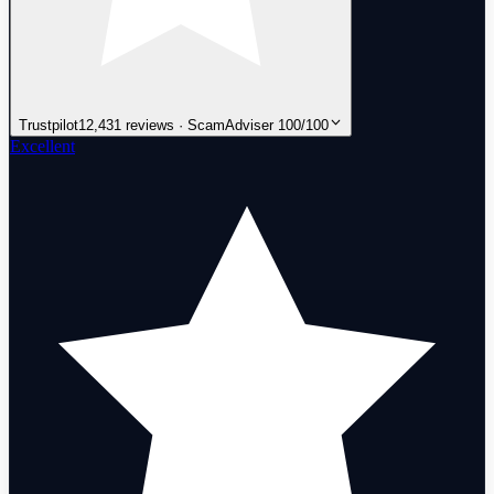
Trustpilot
12,431 reviews · ScamAdviser 100/100
Excellent