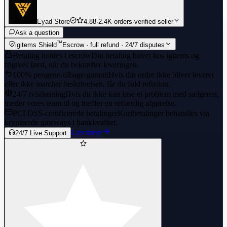
Eyad Store
4.88
·
2.4K orders
·
verified seller
Ask a question
™
igitems Shield
Escrow · full refund · 24/7 disputes
Betaling holdes i escrow
Din betaling bliver hos igitems og
frigives først, når du bekræfter leveringen.
100% pengene-tilbage-garanti
Hvis din ordre ikke bliver leveret
eller ikke matcher beskrivelsen, får du fuld refusion.
24/7 tvistløsning
Hvis du ikke kan løse et problem med sælgeren,
træder vores team til og træffer en retfærdig afgørelse.
PCI DSS-certificerede betalinger
Kortbetalinger behandles via
krypterede gateways i bankkvalitet.
Læs mere
24/7 Live Support