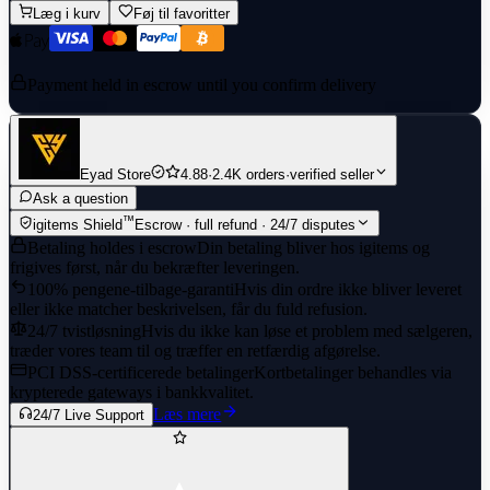
Læg i kurv
Føj til favoritter
Payment held in escrow until you confirm delivery
Eyad Store
4.88
·
2.4K orders
·
verified seller
Ask a question
™
igitems Shield
Escrow · full refund · 24/7 disputes
Betaling holdes i escrow
Din betaling bliver hos igitems og
frigives først, når du bekræfter leveringen.
100% pengene-tilbage-garanti
Hvis din ordre ikke bliver leveret
eller ikke matcher beskrivelsen, får du fuld refusion.
24/7 tvistløsning
Hvis du ikke kan løse et problem med sælgeren,
træder vores team til og træffer en retfærdig afgørelse.
PCI DSS-certificerede betalinger
Kortbetalinger behandles via
krypterede gateways i bankkvalitet.
Læs mere
24/7 Live Support